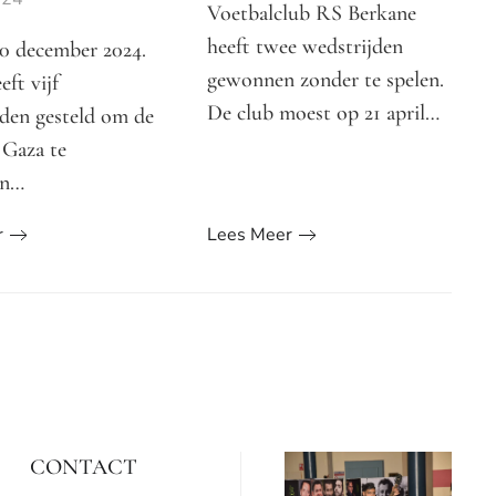
Voetbalclub RS Berkane
heeft twee wedstrijden
10 december 2024.
gewonnen zonder te spelen.
ft vijf
De club moest op 21 april…
den gesteld om de
 Gaza te
en…
r
Lees Meer
CONTACT