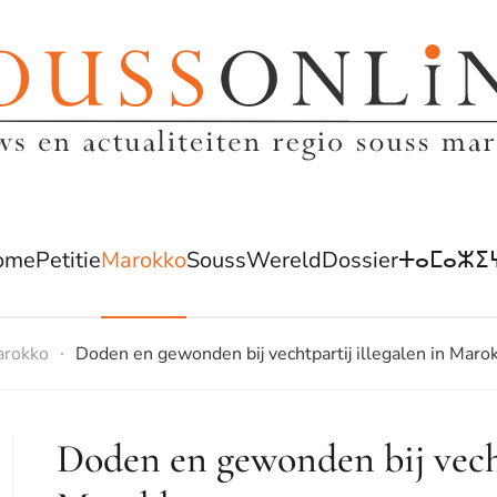
ome
Petitie
Marokko
Souss
Wereld
Dossier
ⵜⴰⵎⴰⵣⵉ
rokko
Doden en gewonden bij vechtpartij illegalen in Maro
Doden en gewonden bij vecht