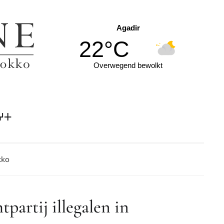
Agadir
22°C
Overwegend bewolkt
ⵖⵜ
kko
partij illegalen in