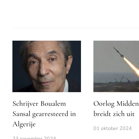
Schrijver Boualem
Oorlog Midden
Sansal gearresteerd in
breidt zich uit
Algerije
01 oktober 2024
23 november 2024