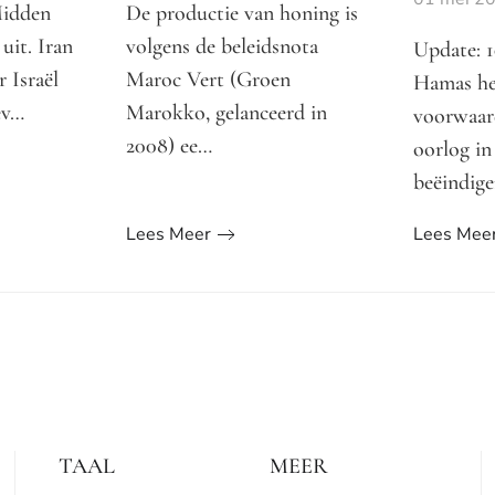
Midden
De productie van honing is
uit. Iran
volgens de beleidsnota
Update: 
 Israël
Maroc Vert (Groen
Hamas hee
ev…
Marokko, gelanceerd in
voorwaar
2008) ee…
oorlog in
beëindig
Lees Meer
Lees Mee
TAAL
MEER