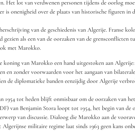
oten. Het lot van verdwenen personen tijdens de oorlog m
r is onenigheid over de plaats van historische figuren in 
herschrijving van de geschiedenis van Algerije. Franse k
d gezien als een van de oorzaken van de grensconflicten tu
 ook met Marokko.
t de koning van Marokko een hand uitgestoken aan Algerije
en en zonder voorwaarden voor het aangaan van bilaterale
en de diplomatieke banden eenzijdig door Algerije verbro
an 1954 tot heden blijft onmisbaar om de oorzaken van h
DF) van Benjamin Stora loopt tot 1954, het begin van de 
nderwerp van discussie. Dialoog die Marokko aan de voorav
t Algerijnse militaire regime laat sinds 1963 geen kans o