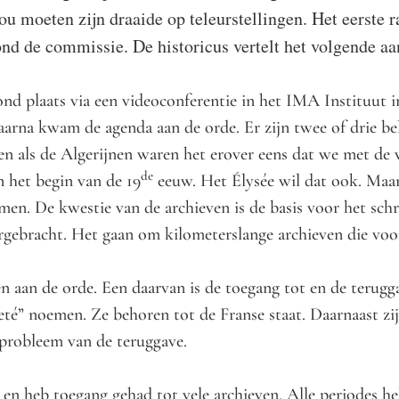
ou moeten zijn draaide op teleurstellingen. Het eerste
rond de commissie. De historicus vertelt het volgende a
d plaats via een videoconferentie in het IMA Instituut in
Daarna kwam de agenda aan de orde. Er zijn twee of drie be
en als de Algerijnen waren het erover eens dat we met de 
de
 het begin van de 19
eeuw. Het Élysée wil dat ook. Maar
omen. De kwestie van de archieven is de basis voor het schr
ergebracht. Het gaan om kilometerslange archieven die v
 aan de orde. Een daarvan is de toegang tot en de terugg
eté” noemen. Ze behoren tot de Franse staat. Daarnaast zij
 probleem van de teruggave.
je en heb toegang gehad tot vele archieven. Alle periodes