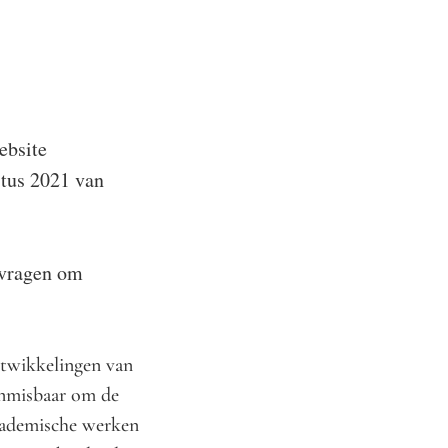
 website
stus 2021 van
 vragen om
ontwikkelingen van
 onmisbaar om de
academische werken