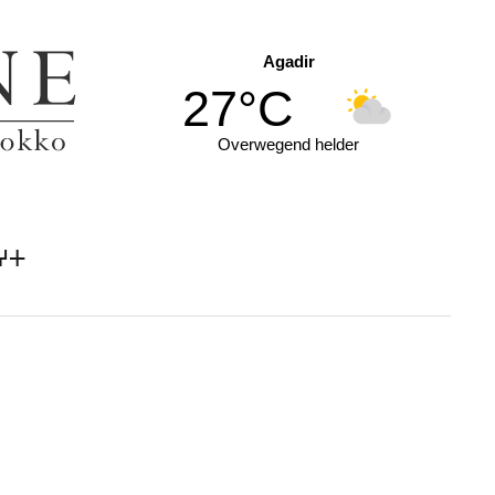
Agadir
27°C
Overwegend helder
ⵖⵜ