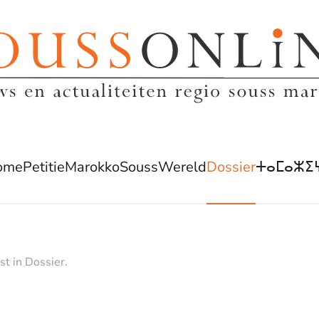
ome
Petitie
Marokko
Souss
Wereld
Dossier
ⵜⴰⵎⴰⵣⵉ
st in
Dossier
.