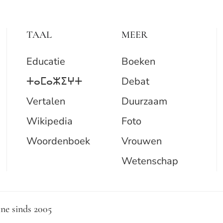
TAAL
MEER
Educatie
Boeken
ⵜⴰⵎⴰⵣⵉⵖⵜ
Debat
Vertalen
Duurzaam
Wikipedia
Foto
Woordenboek
Vrouwen
Wetenschap
ne sinds 2005