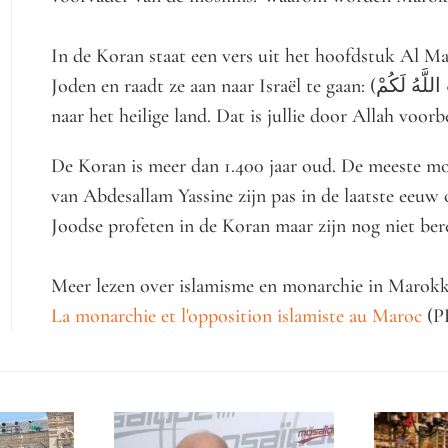
In de Koran staat een vers uit het hoofdstuk Al Maeda [سورة المائدة] die spreekt duideli
Joden en raadt ze aan naar Israël te gaan: (يَا قَوْمِ ادْخُلُوا الْأَرْضَ الْمُقَدَّسَةَ الَّتِي كَتَبَ اللَّهُ لَكُمْ) = Ga
naar het heilige land. Dat is jullie door Allah voor
De Koran is meer dan 1.400 jaar oud. De meeste mo
van Abdesallam Yassine zijn pas in de laatste eeuw 
Joodse profeten in de Koran maar zijn nog niet bere
Meer lezen over islamisme en monarchie in Marokk
La monarchie et l'opposition islamiste au Maroc
(PD