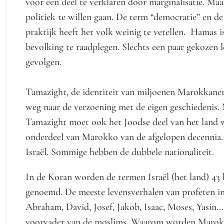
voor een deel te verklaren door marginalisatie. Maa
politiek te willen gaan. De term “democratie” en d
praktijk heeft het volk weinig te vetellen. Hamas 
bevolking te raadplegen. Slechts een paar gekozen l
gevolgen.
Tamazight, de identiteit van miljoenen Marokkanen
weg naar de verzoening met de eigen geschiedenis. 
Tamazight moet ook het Joodse deel van het land
onderdeel van Marokko van de afgelopen decennia.
Israël. Sommige hebben de dubbele nationaliteit.
In de Koran worden de termen Israël (het land) 43 k
genoemd. De meeste levensverhalen van profeten in
Abraham, David, Josef, Jakob, Isaac, Moses, Yasin.
voorvader van de moslims. Waarom worden Marokk