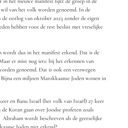
r in het nieuwe manifest lijkt de groep in de
e wil van het volk worden genoemd. In de
is de oorlog van oktober 2023 zonder de eigen
eden hebben voor de rest beslist met vreselijke
 wordt dus in het manifest erkend. Dat is de
Maar er mist nog iets: bij het erkennen van
 worden genoemd. Dat is ook een verzwegen
 Bijna een miljoen Marokkaanse Joden wonen in
eer en Banu Israël (het volk van Israël) 27 keer
 de Koran gaan over Joodse profeten zoals
.. Abraham wordt beschreven als de geetselijke
aanse Joden niet erkend?