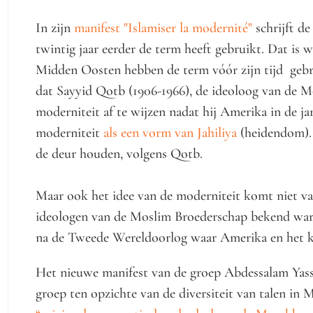
In zijn
manifest "Islamiser la modernité"
schrijft de
twintig jaar eerder de term heeft gebruikt. Dat is wa
Midden Oosten hebben de term vóór zijn tijd gebr
dat Sayyid Qotb (1906-1966), de ideoloog van de M
moderniteit af te wijzen nadat hij Amerika in de j
moderniteit
als een vorm van Jahiliya
(heidendom).
de deur houden, volgens Qotb.
Maar ook het idee van de moderniteit komt niet v
ideologen van de Moslim Broederschap bekend ware
na de Tweede Wereldoorlog waar Amerika en het k
Het nieuwe manifest van de groep Abdessalam Yassi
groep ten opzichte van de diversiteit van talen i