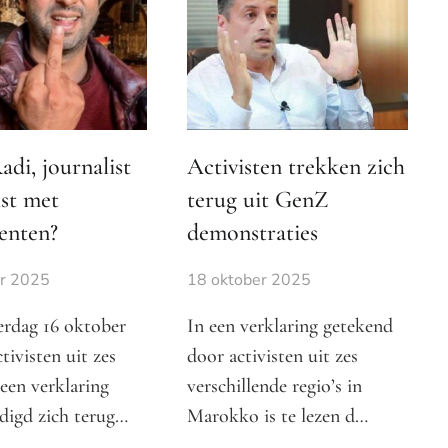
di, journalist
Activisten trekken zich
ist met
terug uit GenZ
enten?
demonstraties
er 2025
18 oktober 2025
rdag 16 oktober
In een verklaring getekend
tivisten uit zes
door activisten uit zes
 een verklaring
verschillende regio’s in
digd zich terug…
Marokko is te lezen d…