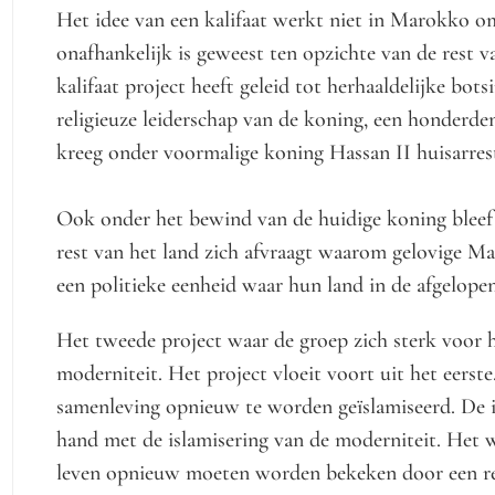
Het idee van een kalifaat werkt niet in Marokko 
onafhankelijk is geweest ten opzichte van de rest 
kalifaat project heeft geleid tot herhaaldelijke bo
religieuze leiderschap van de koning, een honderden
kreeg onder voormalige koning Hassan II huisarrest
Ook onder het bewind van de huidige koning bleef 
rest van het land zich afvraagt waarom gelovige M
een politieke eenheid waar hun land in de afgelope
Het tweede project waar de groep zich sterk voor h
moderniteit. Het project vloeit voort uit het eerste
samenleving opnieuw te worden geïslamiseerd. De i
hand met de islamisering van de moderniteit. Het wi
leven opnieuw moeten worden bekeken door een rel