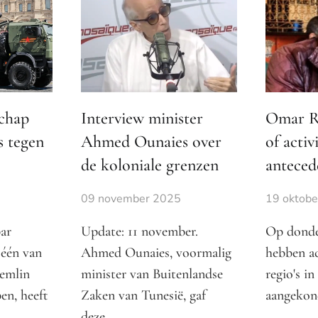
schap
Interview minister
Omar Ra
s tegen
Ahmed Ounaies over
of activ
de koloniale grenzen
anteced
09 november 2025
19 oktob
ar
Update: 11 november.
Op donde
 één van
Ahmed Ounaies, voormalig
hebben ac
remlin
minister van Buitenlandse
regio's in
en, heeft
Zaken van Tunesië, gaf
aangekon
deze…