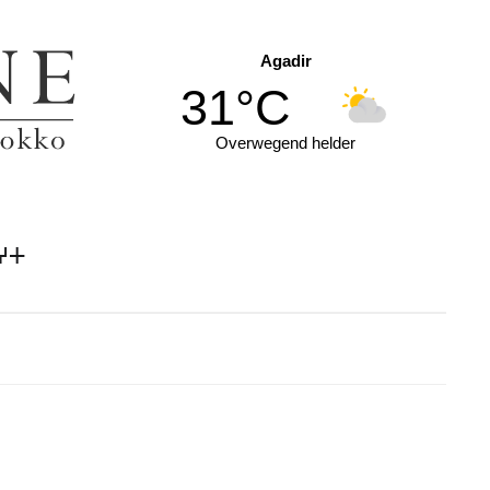
Agadir
31°C
Overwegend helder
ⵖⵜ