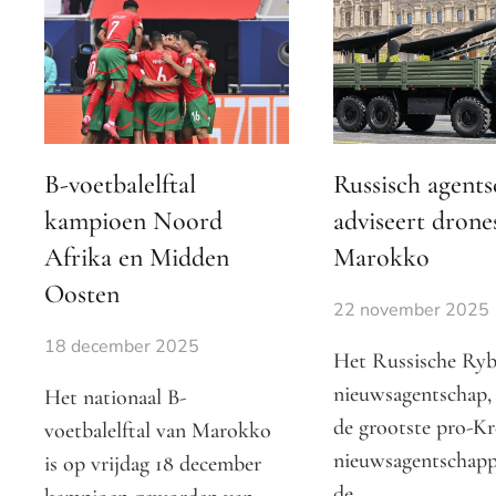
B-voetbalelftal
Russisch agent
kampioen Noord
adviseert drone
Afrika en Midden
Marokko
Oosten
22 november 2025
18 december 2025
Het Russische Ryb
nieuwsagentschap,
Het nationaal B-
de grootste pro-K
voetbalelftal van Marokko
nieuwsagentschapp
is op vrijdag 18 december
de…