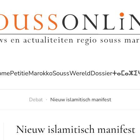
ome
Petitie
Marokko
Souss
Wereld
Dossier
ⵜⴰⵎⴰⵣⵉ
Debat
Nieuw islamitisch manifest
Nieuw islamitisch manifest