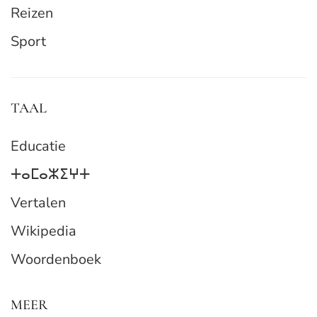
Reizen
Sport
TAAL
Educatie
ⵜⴰⵎⴰⵣⵉⵖⵜ
Vertalen
Wikipedia
Woordenboek
MEER