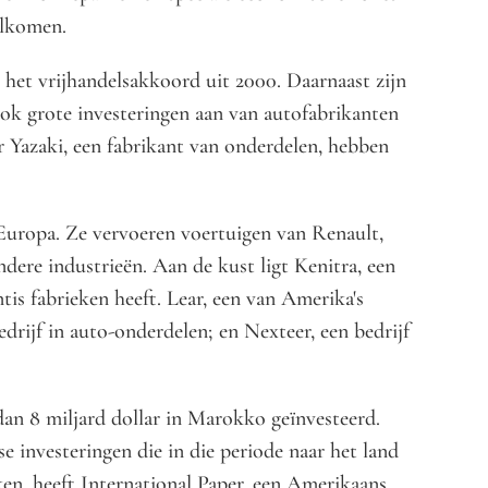
elkomen.
 het vrijhandelsakkoord uit 2000. Daarnaast zijn
rok grote investeringen aan van autofabrikanten
r Yazaki, een fabrikant van onderdelen, hebben
Europa. Ze vervoeren voertuigen van Renault,
re industrieën. Aan de kust ligt Kenitra, een
tis fabrieken heeft. Lear, een van Amerika's
edrijf in auto-onderdelen; en Nexteer, een bedrijf
an 8 miljard dollar in Marokko geïnvesteerd.
e investeringen die in die periode naar het land
en, heeft International Paper, een Amerikaans