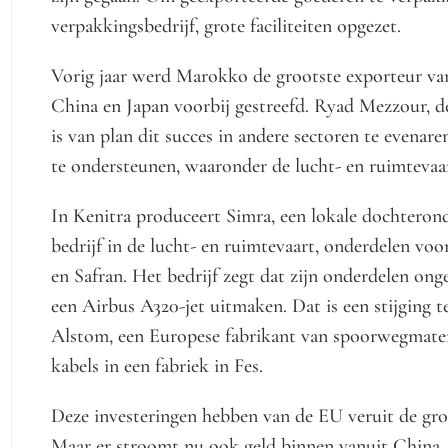
verpakkingsbedrijf, grote faciliteiten opgezet.
Vorig jaar werd Marokko de grootste exporteur van
China en Japan voorbij gestreefd. Ryad Mezzour, de
is van plan dit succes in andere sectoren te evena
te ondersteunen, waaronder de lucht- en ruimtevaar
In Kenitra produceert Simra, een lokale dochteron
bedrijf in de lucht- en ruimtevaart, onderdelen voo
en Safran. Het bedrijf zegt dat zijn onderdelen o
een Airbus A320-jet uitmaken. Dat is een stijging t
Alstom, een Europese fabrikant van spoorwegmateri
kabels in een fabriek in Fes.
Deze investeringen hebben van de EU veruit de gr
Maar er stroomt nu ook geld binnen vanuit China. 