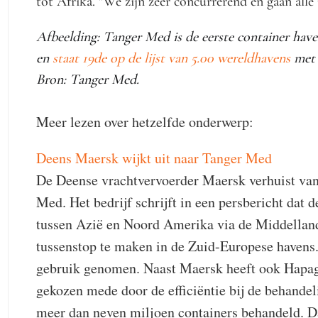
tot Afrika. "We zijn zeer concurrerend en gaan alle 
Afbeelding: Tanger Med is de eerste container hav
en
staat 19de op de lijst van 5.00 wereldhavens
met 1
Bron: Tanger Med.
Meer lezen over hetzelfde onderwerp:
Deens Maersk wijkt uit naar Tanger Med
De Deense vrachtvervoerder Maersk verhuist van
Med. Het bedrijf schrijft in een persbericht dat d
tussen Azië en Noord Amerika via de Middelland
tussenstop te maken in de Zuid-Europese havens.
gebruik genomen. Naast Maersk heeft ook Ha
gekozen mede door de efficiëntie bij de behandel
meer dan neven miljoen containers behandeld. D