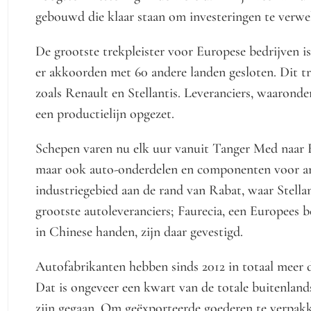
gebouwd die klaar staan om investeringen te verw
De grootste trekpleister voor Europese bedrijven is
er akkoorden met 60 andere landen gesloten. Dit t
zoals Renault en Stellantis. Leveranciers, waaronde
een productielijn opgezet.
Schepen varen nu elk uur vanuit Tanger Med naar 
maar ook auto-onderdelen en componenten voor ande
industriegebied aan de rand van Rabat, waar Stellan
grootste autoleveranciers; Faurecia, een Europees b
in Chinese handen, zijn daar gevestigd.
Autofabrikanten hebben sinds 2012 in totaal meer d
Dat is ongeveer een kwart van de totale buitenlands
zijn gegaan. Om geëxporteerde goederen te verpakk