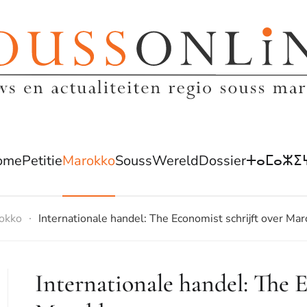
ome
Petitie
Marokko
Souss
Wereld
Dossier
ⵜⴰⵎⴰⵣⵉ
okko
Internationale handel: The Economist schrijft over Ma
Internationale handel: The E