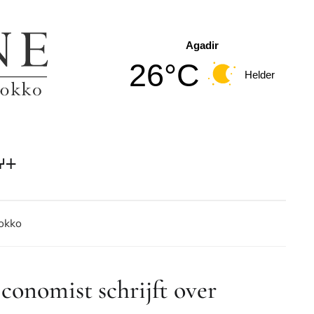
Agadir
26°C
Helder
ⵖⵜ
rokko
conomist schrijft over