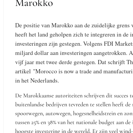
Marokko
D
e positie van Marokko aan de zuidelijke grens 
heeft het land geholpen zich te integreren in de 
investeringen zijn gestegen. Volgens FDI Market
miljard dollar aan investeringen aangetrokken. A
vijf jaar met twee derde gestegen. Dat schrijft 
artikel
"Morocco is
now
a
trade
and
manufactur
in het Nederlands.
De Marokkaanse autoriteiten schrijven dit succes t
buitenlandse bedrijven tevreden te stellen heeft de
spoorwegen, autowegen, hogesnelheidstrein en zonn
tussen 25% en 38% van het nationale budget aan de i
hoogste investering in de wereld. Er zijn veel win