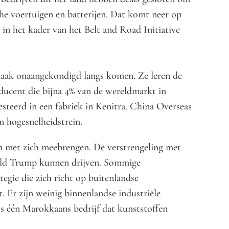
sche voertuigen en batterijen. Dat komt neer op
 in het kader van het Belt and Road Initiative
vaak onaangekondigd langs komen. Ze leren de
oducent die bijna 4% van de wereldmarkt in
esteerd in een fabriek in Kenitra. China Overseas
n hogesnelheidstrein.
n met zich meebrengen. De verstrengeling met
ld Trump kunnen drijven. Sommige
egie die zich richt op buitenlandse
t. Er zijn weinig binnenlandse industriële
hts één Marokkaans bedrijf dat kunststoffen